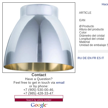
Hace
ARTICLE
EAN
Ø Producto
Altura del producto
Color
Diámetro del cristal
Longitud del cristal
Material
Unidad de embalaje
RU
DE
EN
FR
ES
IT
Contact
Have a Question?
Feel free to get in touch via
email
or by phone:
+7 (905) 530-00-46,
+7 (985) 428-33-47.