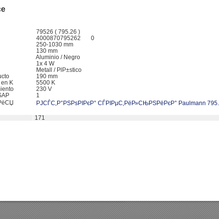
ce
79526 ( 795.26 )
4000870795262 0
250-1030 mm
o
130 mm
Aluminio / Negro
1x 4 W
Metall / PlР±stico
ucto
190 mm
z en K
5500 K
miento
230 V
 SAP
1
†РёСЏ
РЈСЃС‚Р°РЅРѕРІРєР° СЃРІРµС‚РёР»СЊРЅРёРєР° Paulmann 795
171