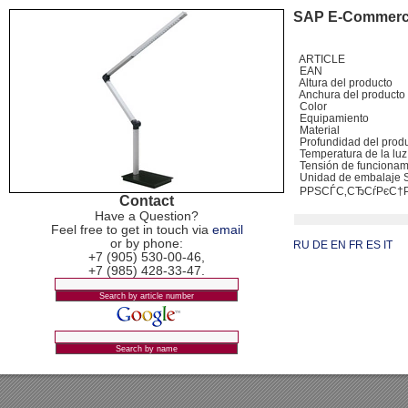
SAP E-Commer
ARTICLE
EAN
Altura del producto
Anchura del product
Color
Equipamiento
Material
Profundidad del prod
Temperatura de la lu
Tensión de funciona
Unidad de embalaje
РРЅСЃС‚СЂСѓРєС
Contact
Have a Question?
Feel free to get in touch via
email
or by phone:
RU
DE
EN
FR
ES
IT
+7 (905) 530-00-46,
+7 (985) 428-33-47.