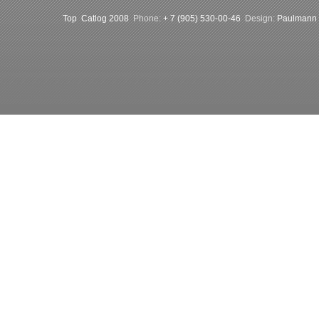
Top
Catlog 2008
Phone:
+ 7 (905) 530-00-46
Design:
Paulmann