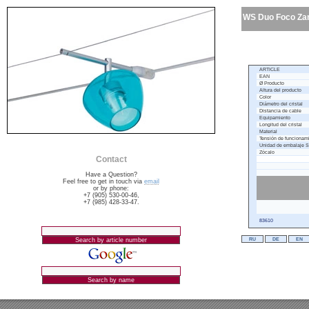
WS Duo Foco Za
ARTICLE
EAN
Ø Producto
Altura del producto
Color
Diámetro del cristal
Distancia de cable
Equipamiento
Longitud del cristal
Material
Tensión de funciona
Unidad de embalaje
Zócalo
Contact
Have a Question?
Feel free to get in touch via
email
or by phone:
+7 (905) 530-00-46,
+7 (985) 428-33-47.
83610
RU
DE
EN