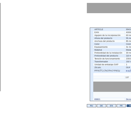
ARTICLE
99418
EAN
4000
Agujero de la incorporación
60 
Altura del producto
95 
Anchura del producto
85 
Color
Crom
Equipamiento
3x 2x
Material
Meta
Profundidad de la instalación
30 
Profundidad del producto
110 
Tensión de funcionamiento
230/
Transformador
150 
Unidad de embalaje SAP
1
Zócalo
GU4
РРЅСЃС‚СЂСѓРєС†РёСЏ
РЈСЃ
137
83821
Dicr
RU
DE
EN
FR