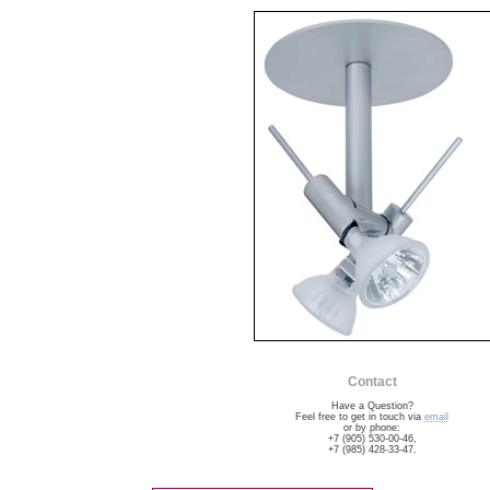
Contact
Have a Question?
Feel free to get in touch via
email
or by phone:
+7 (905) 530-00-46,
+7 (985) 428-33-47.