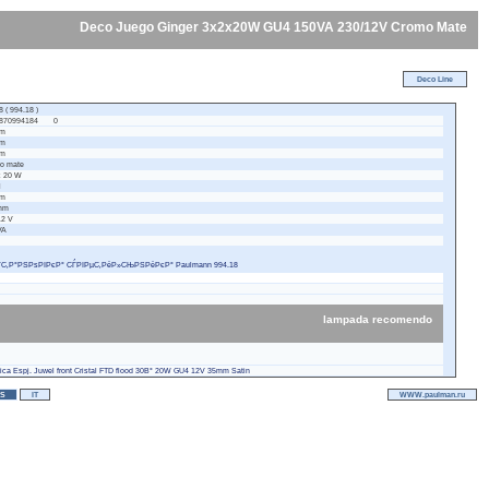
Deco Juego Ginger 3x2x20W GU4 150VA 230/12V Cromo Mate
Deco Line
 ( 994.18 )
870994184 0
mm
mm
mm
o mate
 20 W
l
mm
mm
12 V
VA
С‚Р°РЅРѕРІРєР° СЃРІРµС‚РёР»СЊРЅРёРєР° Paulmann 994.18
lampada recomendo
oica Espj. Juwel front Cristal FTD flood 30В° 20W GU4 12V 35mm Satin
ES
IT
WWW.paulman.ru